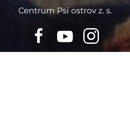
Centrum Psí ostrov z. s.
Nová 931/59, 691 51 Lanžhot
Návštěvy možné pouze po předchozí domluvě.
info-obchod@docasky.cz
IČ: 01917501
Registrované Ministerstvem vnitra i Úřadem na
ochranu osobních údajů