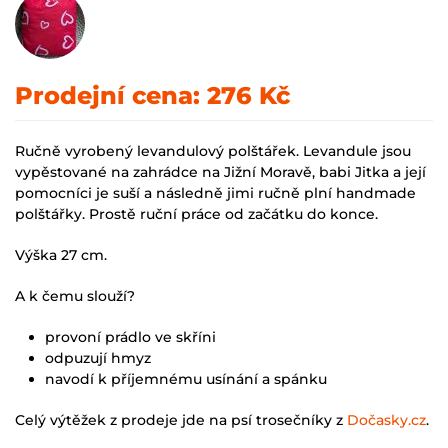
Prodejní cena:
276 Kč
Ručně vyrobený levandulový polštářek. Levandule jsou
vypěstované na zahrádce na Jižní Moravě, babi Jitka a její
pomocníci je suší a následně jimi ručně plní handmade
polštářky. Prostě ruční práce od začátku do konce.
Výška 27 cm.
A k čemu slouží?
provoní prádlo ve skříni
odpuzují hmyz
navodí k příjemnému usínání a spánku
Celý výtěžek z prodeje jde na psí trosečníky z
Dočasky.cz
.