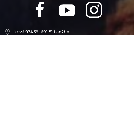
Nová 931/59, 691 51 Lanžhot
Návštěvy možné pouze po předchozí domluvě.
info-obchod@docasky.cz
IČ: 01917501
Registrované Ministerstvem vnitra i Úřadem na
ochranu osobních údajů
Spolek Centrum Psí ostrov je veden pod spisovou
značkou L 17647/KSBR u Krajského soudu v Brně.
Číslo účtu: 2301328324/2010
IBAN: CZ52 2010 0000 0023 0132 8324