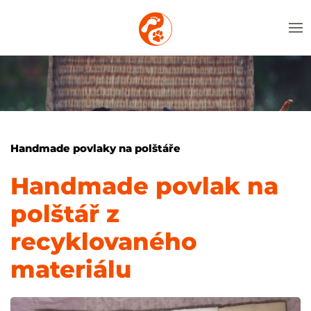
Handmade povlaky na polštáře
Handmade povlak na
polštář z
recyklovaného
materiálu