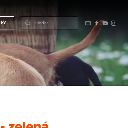
 Kč
 - zelená