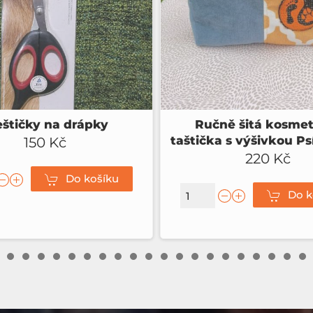
eštičky na drápky
Ručně šitá kosmet
taštička s výšivkou Psí
150 Kč
220 Kč
Do košíku
Do k