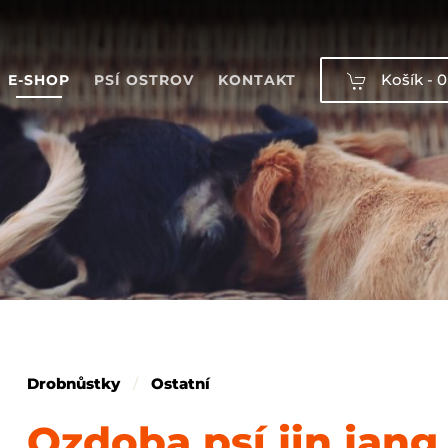
Košík -
0
E-SHOP
PSÍ OSTROV
KONTAKT
Drobnůstky
Ostatní
Ozdoba psí jin jang