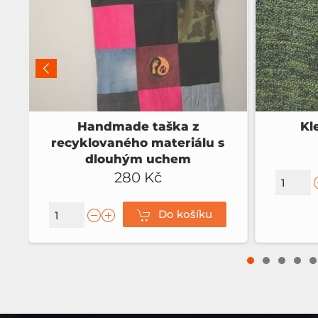
Handmade taška z
Kl
recyklovaného materiálu s
dlouhým uchem
280 Kč
Do košíku