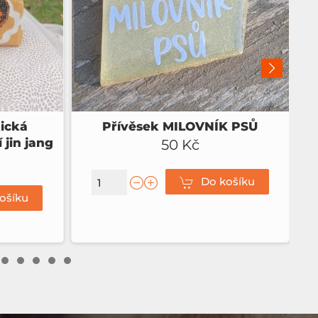
ická
Přívěsek MILOVNÍK PSŮ
 jin jang
50 Kč
Do košíku
ošíku