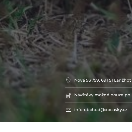
Nová 931/59, 691 51 Lanžhot
Návštěvy možné pouze po 
info-obchod@docasky.cz