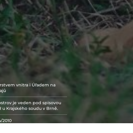
rstvem vnitra i Úřadem na
ajů
strov je veden pod spisovou
 u Krajského soudu v Brně.
4/2010
 0023 0132 8324
PXXX