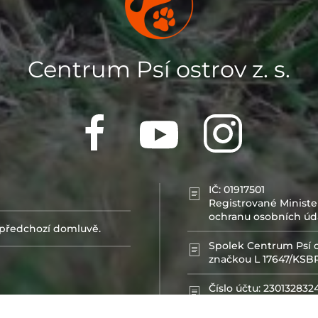
Centrum Psí ostrov z. s.
IČ: 01917501
Registrované Ministe
ochranu osobních úd
předchozí domluvě.
Spolek Centrum Psí o
značkou L 17647/KSBR
Číslo účtu: 230132832
IBAN: CZ52 2010 0000
BIC/SWIFT: FIOBCZP