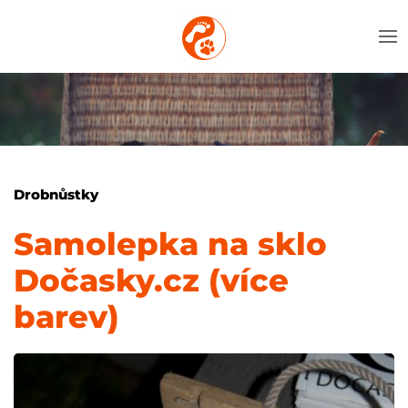
Drobnůstky
Samolepka na sklo
Dočasky.cz (více
barev)