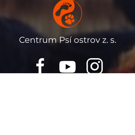
Centrum Psí ostrov z. s.
Nová 931/59, 691 51 Lanžhot
Návštěvy možné pouze po předchozí domluvě.
info-obchod@docasky.cz