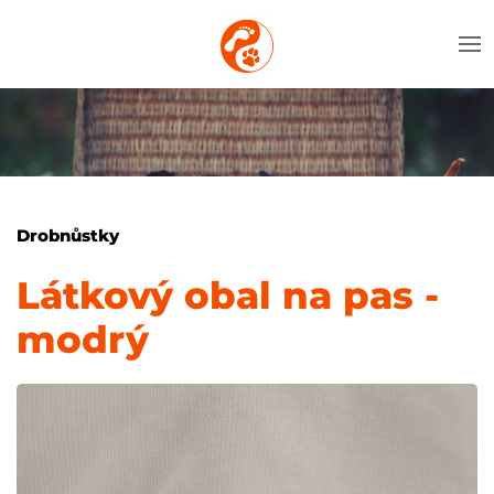
Drobnůstky
Látkový obal na pas -
modrý