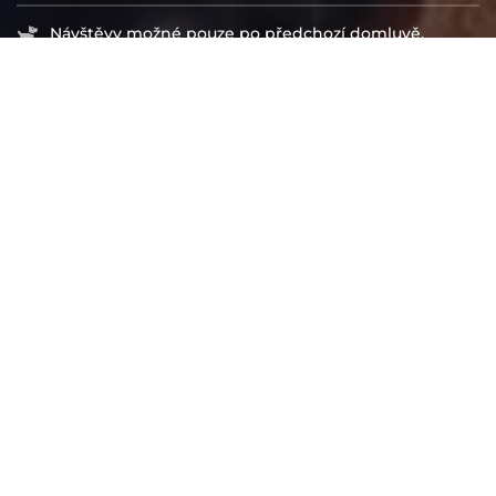
Návštěvy možné pouze po předchozí domluvě.
info-obchod@docasky.cz
IČ: 01917501
Registrované Ministerstvem vnitra i Úřadem na
ochranu osobních údajů
Spolek Centrum Psí ostrov je veden pod spisovou
značkou L 17647/KSBR u Krajského soudu v Brně.
Číslo účtu: 2301328324/2010
IBAN: CZ52 2010 0000 0023 0132 8324
BIC/SWIFT: FIOBCZPPXXX