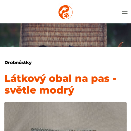
Drobnůstky
Látkový obal na pas -
světle modrý