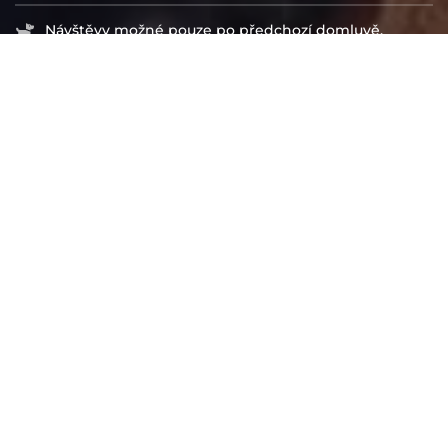
Návštěvy možné pouze po předchozí domluvě.
info-obchod@docasky.cz
IČ: 01917501
Registrované Ministerstvem vnitra i Úřadem na
ochranu osobních údajů
Spolek Centrum Psí ostrov je veden pod spisovou
značkou L 17647/KSBR u Krajského soudu v Brně.
Číslo účtu: 2301328324/2010
IBAN: CZ52 2010 0000 0023 0132 8324
BIC/SWIFT: FIOBCZPPXXX