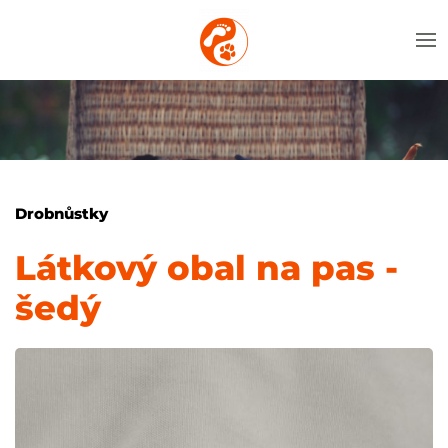
Drobnůstky
Látkový obal na pas -
šedý