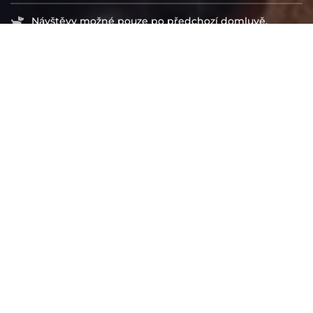
Návštěvy možné pouze po předchozí domluvě.
info-obchod@docasky.cz
IČ: 01917501
Registrované Ministerstvem vnitra i Úřadem na
ochranu osobních údajů
Spolek Centrum Psí ostrov je veden pod spisovou
značkou L 17647/KSBR u Krajského soudu v Brně.
Číslo účtu: 2301328324/2010
IBAN: CZ52 2010 0000 0023 0132 8324
BIC/SWIFT: FIOBCZPPXXX