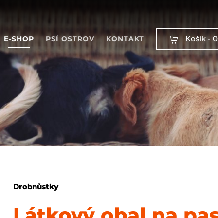
Košík -
0
E-SHOP
PSÍ OSTROV
KONTAKT
Drobnůstky
Látkový obal na pa