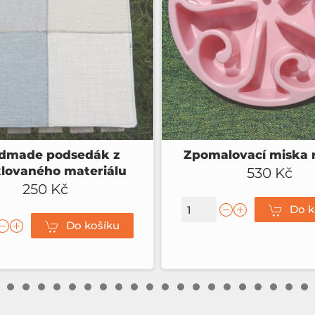
Zpomalovací miska růžová
530 Kč
Do košíku