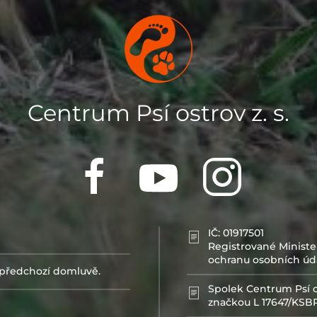
Centrum Psí ostrov z. s.
IČ: 01917501
Registrované Ministe
ochranu osobních úd
předchozí domluvě.
Spolek Centrum Psí o
značkou L 17647/KSBR