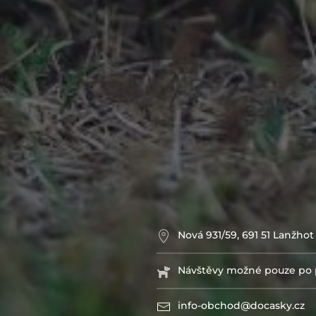
Nová 931/59, 691 51 Lanžhot
Návštěvy možné pouze po 
info-obchod@docasky.cz