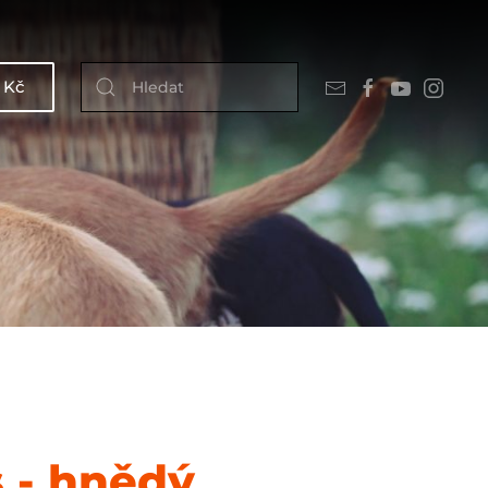
 Kč
s - hnědý