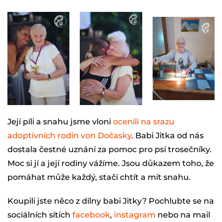
Její píli a snahu jsme vloni
ocenili na srazu
adoptivních rodin von Dočasky
. Babi Jitka od nás
dostala čestné uznání za pomoc pro psí trosečníky.
Moc si jí a její rodiny vážíme. Jsou důkazem toho, že
pomáhat může každý, stačí chtít a mít snahu.
Koupili jste něco z dílny babi Jitky? Pochlubte se na
sociálních sítích
facebook
,
instagram
nebo na mail