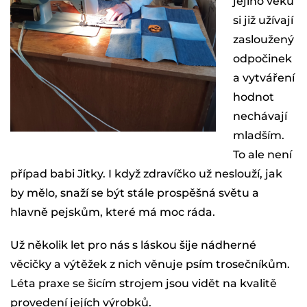
jejího věku
si již užívají
zasloužený
odpočinek
a vytváření
hodnot
nechávají
mladším.
To ale není
případ babi Jitky. I když zdravíčko už neslouží, jak
by mělo, snaží se být stále prospěšná světu a
hlavně pejskům, které má moc ráda.
Už několik let pro nás s láskou šije nádherné
věcičky a výtěžek z nich věnuje psím trosečníkům.
Léta praxe se šicím strojem jsou vidět na kvalitě
provedení jejích výrobků.