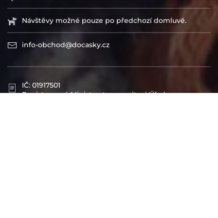
Návštěvy možné pouze po předchozí domluvě.
info-obchod@docasky.cz
IČ: 01917501
Registrované Ministerstvem vnitra i Úřadem na
ochranu osobních údajů
Spolek Centrum Psí ostrov je veden pod spisovou
značkou L 17647/KSBR u Krajského soudu v Brně.
Číslo účtu: 2301328324/2010
IBAN: CZ52 2010 0000 0023 0132 8324
BIC/SWIFT: FIOBCZPPXXX